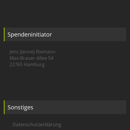
Spendeninitiator
Jens (Jenne) Riemann
Max-Brauer-Allee 54
22765 Hamburg
Sonstiges
Datenschutzerklärung