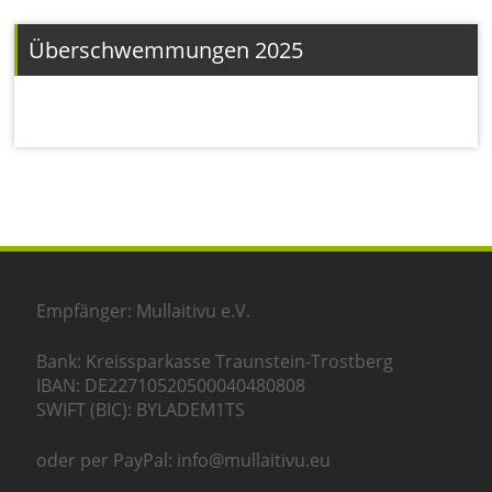
Überschwemmungen 2025
Empfänger: Mullaitivu e.V.
Bank: Kreissparkasse Traunstein-Trostberg
IBAN: DE22710520500040480808
SWIFT (BIC): BYLADEM1TS
oder per PayPal: info@mullaitivu.eu